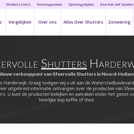
Shutters Foto’s
Verkooppunten
Openingstijden
Doe-het-zelf shutter
s
Vergelijken
Over ons
Alles Over Shutters
Zonwering
eervolle
Shutters
Harderw
Nieuw verkooppunt van Sfeervolle Shutters in Noord-Hollan
s Harderwijk: Graag nodigen wij u uit aan de Waterstadboulevar
hier uitgebreid informatie ontvangen over de producten van Sfee
ers. U kunt de producten bekijken en aanraken onder het genot v
heerlijke kop koffie of thee.