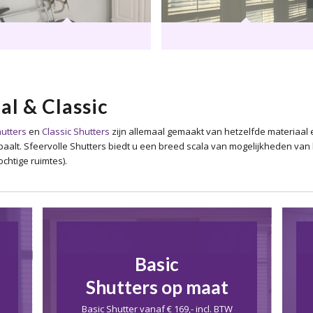
al & Classic
hutters
en
Classic Shutters
zijn allemaal gemaakt van hetzelfde materiaal e
 bepaalt. Sfeervolle Shutters biedt u een breed scala van mogelijkheden v
chtige ruimtes).
Basic
Shutters op maat
Basic Shutter vanaf € 169,- incl. BTW