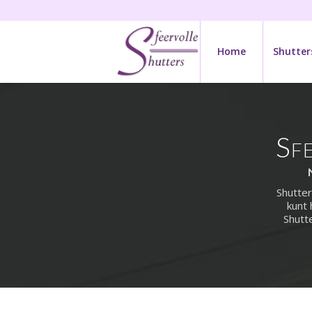
Home
Shutter
Sf
Shutter
kunt 
Shutt