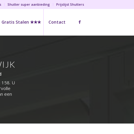
s
Shutter super aanbieding
Prijslijst Shutters
Gratis Stalen ✭✭✭
Contact
ijk
d
d 158. U
rvolle
an een