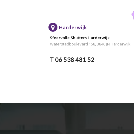
Harderwijk
Sfeervolle Shutters Harderwijk
Waterstadboulevard 158, 3846 JN Harderwijk
T 06 538 481 52