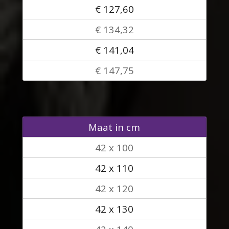
€ 127,60
€ 134,32
€ 141,04
€ 147,75
Maat in cm
42 x 100
42 x 110
42 x 120
42 x 130