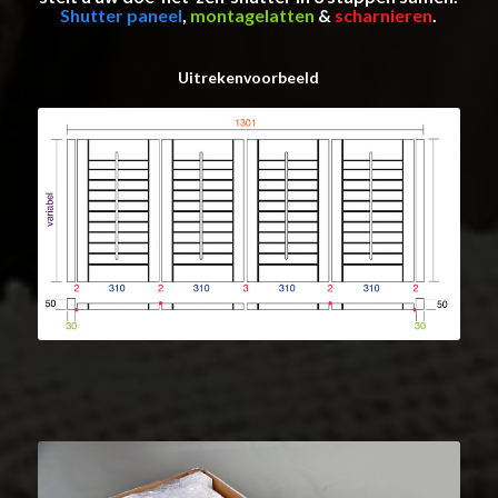
Shutter paneel
,
montagelatten
&
scharnieren
.
Uitrekenvoorbeeld