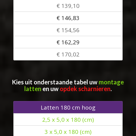
€ 139,10
€ 146,83
€ 154,56
€ 162,29
€ 170,02
Kies uit onderstaande tabel uw
montage
latten
en uw
opdek scharnieren
.
Latten 180 cm hoog
2,5 x 5,0 x 180 (cm)
3 x 5,0 x 180 (cm)