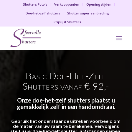
Shutters Foto’s
Verkooppunten
Openingstijden
Doe-het-zelf shutters
Shutter super aanbieding
Prijslijst Shutters
Basic Doe-Het-Zelf
Shutters vanaf € 92,-
Onze doe-het-zelf shutters plaatst u
gemakkelijk zelf in een handomdraai.
Gebruik het onderstaande uitreken voorbeeld om
de maten van uw raam te berekenen. Vervolgens
stelt u uw doe-het-zelf shutter in 3 stappen samen.