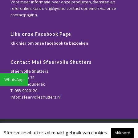
Voor meer informatie over onze producten, diensten en
referenties kunt u vrijblijvend contact opnemen via onze
contactpagina.
Like onze Facebook Page
Klik hier om onze facebook te bezoeken
Contact Met Sfeervolle Shutters
Sfeervolle Shutters
Kattendijk 33
WhatsApp
2831 AA Gouderak
T: 085-9020120
info@sfeervolleshutters.nl
© Copyright - Sfeervolle Shutters - Webdesign By
PMM MEDIA: BIZZ
Sfeervolleshhutters.nl maakt gebruik van cookies.
Akkoord
BASICS